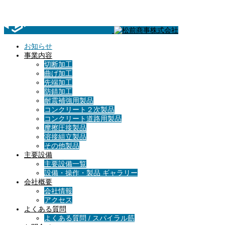
お知らせ
事業内容
切断加工
曲げ加工
先端加工
防錆加工
耐震補強用製品
コンクリート２次製品
コンクリート道路用製品
摩擦圧接製品
溶接組立製品
その他製品
主要設備
主要設備一覧
設備・操作・製品 ギャラリー
会社概要
会社情報
アクセス
よくある質問
よくある質問 / スパイラル筋