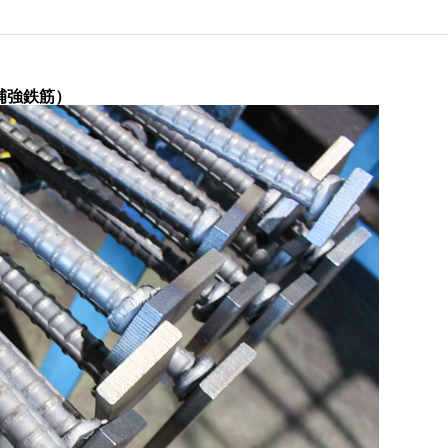
断補強鉄筋）