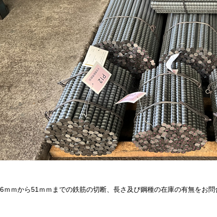
6ｍｍから51ｍｍまでの鉄筋の切断、長さ及び鋼種の在庫の有無をお問