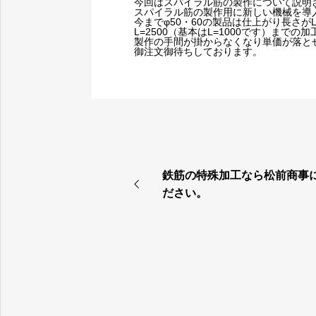
今回は
スパイラル筋
の製作について説明
スパイラル筋
の製作用に新しい機械を導
今までφ50・60の製品は仕上がり長さがL
L=2500（基本はL=1000です）まで
製作の手間が掛からなくなり単価が落と
御注文御待ちしております。
鉄筋の特殊加工なら松前商事
ださい。