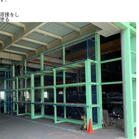
溶接をし
塗る