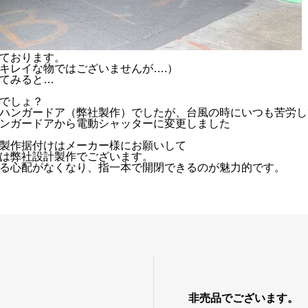
ております。
キレイな物ではございませんが….）
てみると…
でしょ？
ハンガードア（弊社製作）でしたが、台風の時にいつも苦労し
ンガードアから電動シャッターに変更しました
製作据付けはメーカー様にお願いして
は弊社設計製作でございます。
る心配がなくなり、指一本で開閉できるのが魅力的です。
非売品でございます。