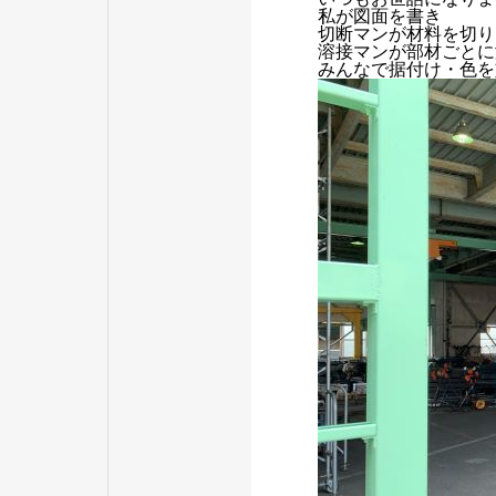
私が図面を書き
切断マンが材料を切り
溶接マンが部材ごとに
みんなで据付け・色を