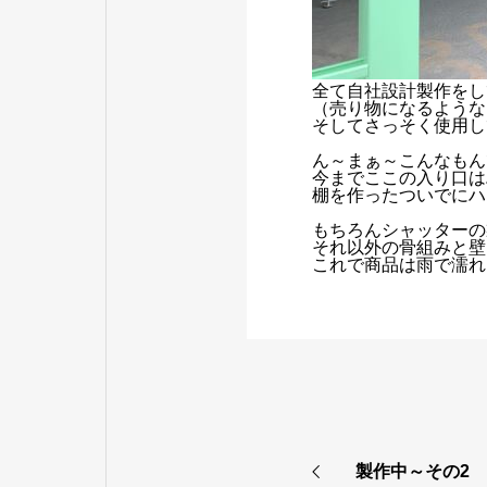
全て自社設計製作をし
（売り物になるような
そしてさっそく使用し
ん～まぁ～こんなもん
今までここの入り口は
棚を作ったついでにハ
もちろんシャッターの
それ以外の骨組みと壁
これで商品は雨で濡れ
製作中～その2